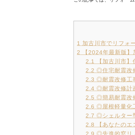
1
加古川市でリフォ
2
【2024年最新版
2.1
【加古川市】
2.2
◎住宅耐震改
2.3
◎耐震改修工
2.4
◎耐震改修計
2.5
◎簡易耐震改
2.6
◎屋根軽量化
2.7
◎シェルター
2.8
【あなたのエ
2.9
◎先進的窓リノ