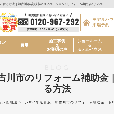
ームする方法｜加古川市•高砂市のリノベーション&リフォーム専門店eリノベ
モデルハウ
来場予約
営業時間：9:00～18:00
（月曜定休）
施工事例
ショールーム
ョン
＆
＆
費用
お客様の声
モデルハウス
BLOG
】加古川市のリフォーム補助金
る方法
ョン豆知識
>
【2024年最新版】加古川市のリフォーム補助金｜