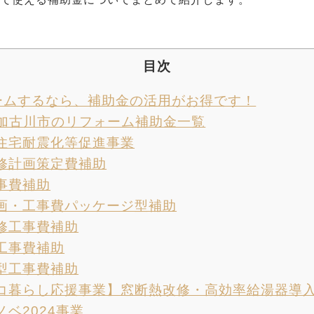
目次
ームするなら、補助金の活用がお得です！
】加古川市のリフォーム補助金一覧
住宅耐震化等促進事業
修計画策定費補助
事費補助
画・工事費パッケージ型補助
修工事費補助
工事費補助
型工事費補助
コ暮らし応援事業】窓断熱改修・高効率給湯器導
ベ2024事業