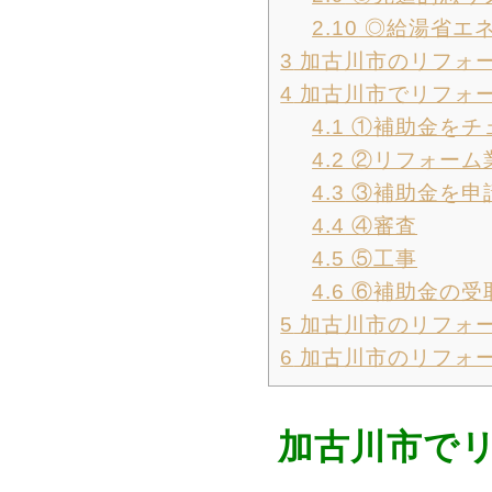
2.10
◎給湯省エネ
3
加古川市のリフォ
4
加古川市でリフォ
4.1
①補助金をチ
4.2
②リフォーム
4.3
③補助金を申
4.4
④審査
4.5
⑤工事
4.6
⑥補助金の受
5
加古川市のリフォ
6
加古川市のリフォ
加古川市で