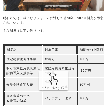
明石市では、様々なリフォームに対して補助金・助成金制度が用意
されています。
主な制度は以下の通りです。
制度名
対象工事
補助金の上限額
住宅耐震化促進事業
耐震化
130万円
明石市家庭用脱炭素化
家庭用脱炭素化設備
15万円
設備導入支援事業
の設置
小規模な
介護保険住宅改修
20万円
バリアフリー化
スクロールできます
高齢者等の住宅
バリアフリー改修
100万円
改造費の助成