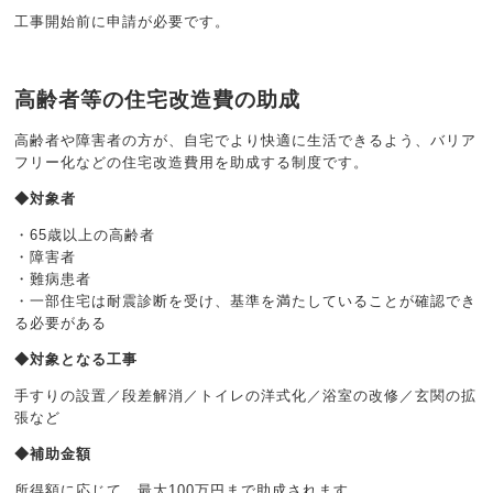
工事開始前に申請が必要です。
高齢者等の住宅改造費の助成
高齢者や障害者の方が、自宅でより快適に生活できるよう、バリア
フリー化などの住宅改造費用を助成する制度です。
◆対象者
・65歳以上の高齢者
・障害者
・難病患者
・一部住宅は耐震診断を受け、基準を満たしていることが確認でき
る必要がある
◆対象となる工事
手すりの設置／
段差解消／
トイレの洋式化／
浴室の改修／
玄関の拡
張など
◆補助金額
所得額に応じて、最大100万円まで助成されます。