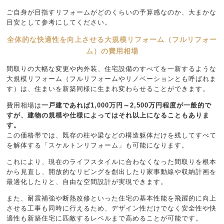
ご自身が目指すリフォームがどのくらいの予算感なのか、大まかな
目安として参考にしてください。
全体的な快適性を向上させる大規模リフォーム（フルリフォー
ム）の費用相場
間取りの大幅な変更や内外装、住宅設備のすべてを一新するような
大規模リフォーム（フルリフォームやリノベーションとも呼ばれま
す）は、住まいを新築同様に生まれ変わらせることができます。
費用相場は
一戸建であれば
1,000万円～2,500万円程度が一般的で
すが、建物の規模や仕様によってはそれ以上になることもありま
す。
この価格帯では、既存の柱や梁などの構造躯体だけを残してすべて
を解体する「スケルトンリフォーム」も可能になります。
これにより、現在のライフスタイルに合わなくなった間取りを根本
から見直し、開放的なリビングを創出したり家事動線や収納計画を
最適化したりと、自由な空間設計が実現できます。
また、耐震補強や断熱改修といった住宅の基本性能を飛躍的に向上
させる工事も同時に行えるため、デザイン性だけでなく安全性や快
適性も新築住宅に匹敵するレベルまで高めることが可能です。