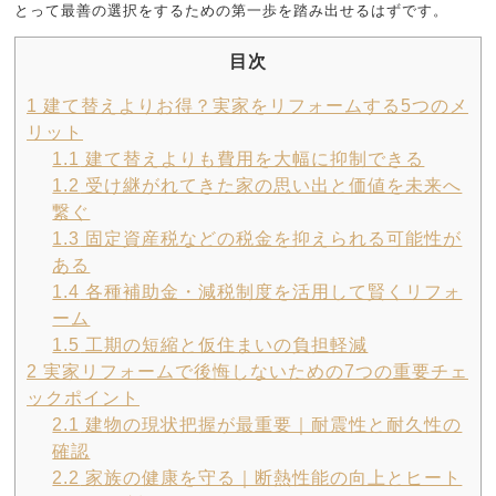
とって最善の選択をするための第一歩を踏み出せるはずです。
目次
1
建て替えよりお得？実家をリフォームする5つのメ
リット
1.1
建て替えよりも費用を大幅に抑制できる
1.2
受け継がれてきた家の思い出と価値を未来へ
繋ぐ
1.3
固定資産税などの税金を抑えられる可能性が
ある
1.4
各種補助金・減税制度を活用して賢くリフォ
ーム
1.5
工期の短縮と仮住まいの負担軽減
2
実家リフォームで後悔しないための7つの重要チェ
ックポイント
2.1
建物の現状把握が最重要｜耐震性と耐久性の
確認
2.2
家族の健康を守る｜断熱性能の向上とヒート