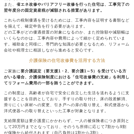
また、
省エネ改修やバリアフリー改修を行った住宅は、工事完了の
翌年度分の固定資産税が減額される措置があります。
これらの税制優遇を受けるためには、工事内容を証明する書類など
を揃えて、確定申告を行う必要があります。
どの工事がどの優遇措置の対象になるのか、また控除額や減額幅は
いくらなのかは、工事内容や費用によって細かく定められていま
す。補助金と同様に、専門的な知識が必要となるため、リフォーム
会社や税理士に相談しながら進めると安心です。
介護保険の住宅改修費を活用する方法
ご家族に
要介護認定（要支援1・2、要介護1～5）を受けている方
がいる場合、介護保険制度における「住宅改修費の支給」を利用し
てリフォーム費用の一部を賄うことができます。
この制度は、高齢者が自宅で安全に自立した生活を送れるように支
援することを目的としており、手すりの取り付け、床の段差解消、
滑りにくい床材への変更、引き戸への扉の取り替え、和式便器から
洋式便器への取り替えといった工事が対象となります。
支給限度額は要介護度にかかわらず、一人の被保険者につき原則と
して20万円までとなっており、そのうち所得に応じて7割から9割
が保険から給付されます（自己負担は1割から3割）。