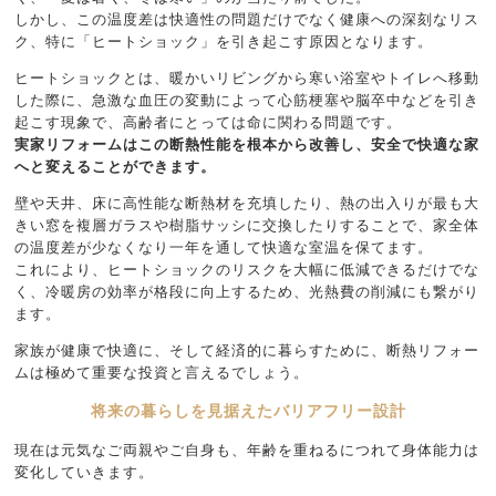
しかし、この温度差は快適性の問題だけでなく健康への深刻なリス
ク、特に「ヒートショック」を引き起こす原因となります。
ヒートショックとは、暖かいリビングから寒い浴室やトイレへ移動
した際に、急激な血圧の変動によって心筋梗塞や脳卒中などを引き
起こす現象で、高齢者にとっては命に関わる問題です。
実家リフォームはこの断熱性能を根本から改善し、安全で快適な家
へと変えることができます。
壁や天井、床に高性能な断熱材を充填したり、熱の出入りが最も大
きい窓を複層ガラスや樹脂サッシに交換したりすることで、家全体
の温度差が少なくなり一年を通して快適な室温を保てます。
これにより、ヒートショックのリスクを大幅に低減できるだけでな
く、冷暖房の効率が格段に向上するため、光熱費の削減にも繋がり
ます。
家族が健康で快適に、そして経済的に暮らすために、断熱リフォー
ムは極めて重要な投資と言えるでしょう。
将来の暮らしを見据えたバリアフリー設計
現在は元気なご両親やご自身も、年齢を重ねるにつれて身体能力は
変化していきます。