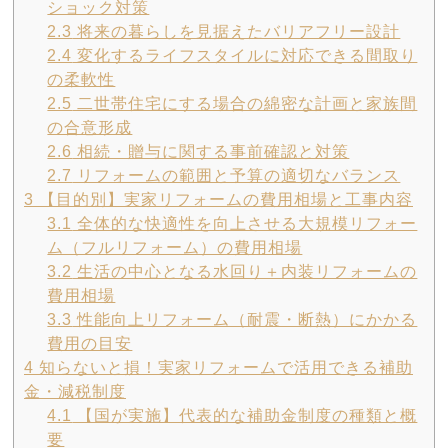
ショック対策
2.3
将来の暮らしを見据えたバリアフリー設計
2.4
変化するライフスタイルに対応できる間取り
の柔軟性
2.5
二世帯住宅にする場合の綿密な計画と家族間
の合意形成
2.6
相続・贈与に関する事前確認と対策
2.7
リフォームの範囲と予算の適切なバランス
3
【目的別】実家リフォームの費用相場と工事内容
3.1
全体的な快適性を向上させる大規模リフォー
ム（フルリフォーム）の費用相場
3.2
生活の中心となる水回り＋内装リフォームの
費用相場
3.3
性能向上リフォーム（耐震・断熱）にかかる
費用の目安
4
知らないと損！実家リフォームで活用できる補助
金・減税制度
4.1
【国が実施】代表的な補助金制度の種類と概
要