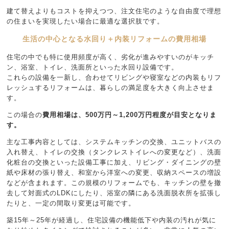
建て替えよりもコストを抑えつつ、注文住宅のような自由度で理想
の住まいを実現したい場合に最適な選択肢です。
生活の中心となる水回り＋内装リフォームの費用相場
住宅の中でも特に使用頻度が高く、劣化が進みやすいのがキッチ
ン、浴室、トイレ、洗面所といった水回り設備です。
これらの設備を一新し、合わせてリビングや寝室などの内装もリフ
レッシュするリフォームは、暮らしの満足度を大きく向上させま
す。
この場合の
費用相場は、
500万円～1,200万円程度が目安となりま
す。
主な工事内容としては、システムキッチンの交換、ユニットバスの
入れ替え、トイレの交換（タンクレストイレへの変更など）、洗面
化粧台の交換といった設備工事に加え、リビング・ダイニングの壁
紙や床材の張り替え、和室から洋室への変更、収納スペースの増設
などが含まれます。この規模のリフォームでも、キッチンの壁を撤
去して対面式のLDKにしたり、浴室の隣にある洗面脱衣所を拡張し
たりと、一定の間取り変更は可能です。
築15年～25年が経過し、住宅設備の機能低下や内装の汚れが気に