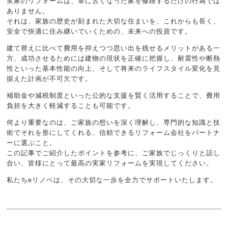
実家のリフォームは、単に古くなった家を修繕するだけの行為では
ありません。
それは、家族の歴史が刻まれた大切な住まいを、これからも長く、
安全で快適に住み継いでいくための、未来への投資です。
建て替えに比べて費用を抑えつつ思い出を残せるメリットがある一
方、成功させるためには建物の現状を正確に把握し、耐震性や断熱
性といった基本性能の向上、そして将来のライフスタイル変化を見
据えた計画が不可欠です。
補助金や減税制度といった公的な支援を賢く活用することで、費用
負担を大きく軽減することも可能です。
何より重要なのは、ご家族の想いを深く理解し、専門的な知識と技
術でそれを形にしてくれる、信頼できるリフォーム会社をパートナ
ーに選ぶこと。
この記事でご紹介したポイントを参考に、ご家族でじっくりと話し
合い、皆様にとって最高の実家リフォームを実現してください。
私たちeリノベは、その大切な一歩を全力でサポートいたします。