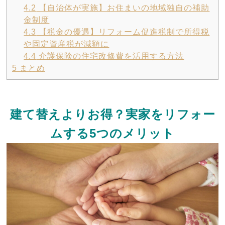
4.2
【自治体が実施】お住まいの地域独自の補助
金制度
4.3
【税金の優遇】リフォーム促進税制で所得税
や固定資産税が減額に
4.4
介護保険の住宅改修費を活用する方法
5
まとめ
建て替えよりお得？実家をリフォー
ムする5つのメリット