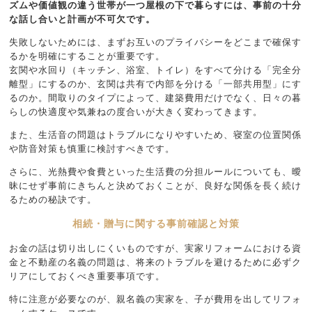
ズムや価値観の違う世帯が一つ屋根の下で暮らすには、事前の十分
な話し合いと計画が不可欠です。
失敗しないためには、まずお互いのプライバシーをどこまで確保す
るかを明確にすることが重要です。
玄関や水回り（キッチン、浴室、トイレ）をすべて分ける「完全分
離型」にするのか、玄関は共有で内部を分ける「一部共用型」にす
るのか。間取りのタイプによって、建築費用だけでなく、日々の暮
らしの快適度や気兼ねの度合いが大きく変わってきます。
また、生活音の問題はトラブルになりやすいため、寝室の位置関係
や防音対策も慎重に検討すべきです。
さらに、光熱費や食費といった生活費の分担ルールについても、曖
昧にせず事前にきちんと決めておくことが、良好な関係を長く続け
るための秘訣です。
相続・贈与に関する事前確認と対策
お金の話は切り出しにくいものですが、実家リフォームにおける資
金と不動産の名義の問題は、将来のトラブルを避けるために必ずク
リアにしておくべき重要事項です。
特に注意が必要なのが、親名義の実家を、子が費用を出してリフォ