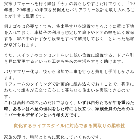
実家リフォームを行う際は「今」の暮らしやすさだけでなく、「10
年後、20年後」の未来を見据えたバリアフリー設計を取り入れるこ
とが非常に重要です。
例えば今は必要なくても、将来手すりを設置できるように壁に下地
を入れておく、車椅子の利用も想定して廊下やドアの幅を広く確保
する、家の中のわずかな段差をすべて解消しておく、といった配慮
が挙げられます。
また、スイッチやコンセントを少し低い位置に設置する、ドアを引
き戸に変更するといった工夫も将来の生活を大きく助けます。
バリアフリー化は、後から追加で工事を行うと費用も手間もかさみ
ます。
リフォームのタイミングで計画的に組み込んでおくことで、将来に
わたって誰もが安全で安心して暮らせる住まいを実現できるので
す。
これは高齢の親のためだけではなく、
いずれ自分たちが年を重ねた
時、あるいは不意の怪我をした時にも役立つ、家族全員のためのユ
ニバーサルデザインという考え方です。
変化するライフスタイルに対応できる間取りの柔軟性
家族の形は、時間とともに変化していくものです。