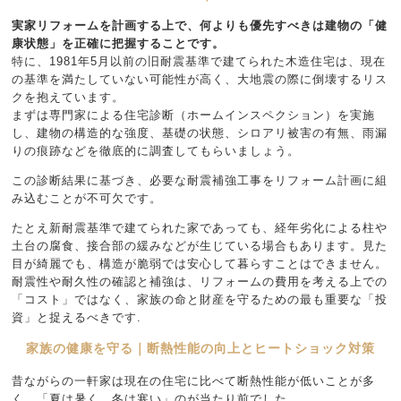
実家リフォームを計画する上で、何よりも優先すべきは建物の「健
康状態」を正確に把握することです。
特に、1981年5月以前の旧耐震基準で建てられた木造住宅は、現在
の基準を満たしていない可能性が高く、大地震の際に倒壊するリス
クを抱えています。
まずは専門家による住宅診断（ホームインスペクション）を実施
し、建物の構造的な強度、基礎の状態、シロアリ被害の有無、雨漏
りの痕跡などを徹底的に調査してもらいましょう。
この診断結果に基づき、必要な耐震補強工事をリフォーム計画に組
み込むことが不可欠です。
たとえ新耐震基準で建てられた家であっても、経年劣化による柱や
土台の腐食、接合部の緩みなどが生じている場合もあります。見た
目が綺麗でも、構造が脆弱では安心して暮らすことはできません。
耐震性や耐久性の確認と補強は、リフォームの費用を考える上での
「コスト」ではなく、家族の命と財産を守るための最も重要な「投
資」と捉えるべきです.
家族の健康を守る｜断熱性能の向上とヒートショック対策
昔ながらの一軒家は現在の住宅に比べて断熱性能が低いことが多
く、「夏は暑く、冬は寒い」のが当たり前でした。