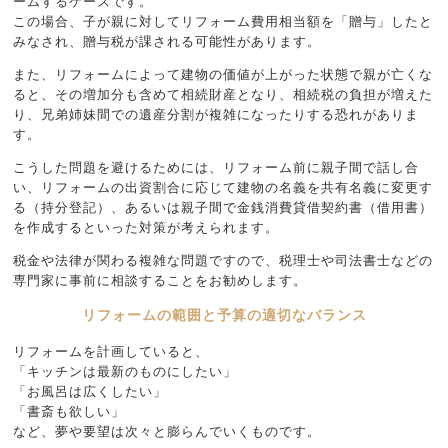
ームするケースです。
この場合、子が親に対してリフォーム費用相当額を「贈与」したと
みなされ、贈与税が課される可能性があります。
また、リフォームによって建物の価値が上がった状態で親が亡くな
ると、その増加分も含めて相続財産となり、相続税の負担が増えた
り、兄弟姉妹間での遺産分割が複雑になったりする恐れがありま
す。
こうした問題を避けるためには、リフォーム前に親子間で話し合
い、リフォームの出資割合に応じて建物の名義を共有名義に変更す
る（持分登記）、あるいは親子間で金銭消費貸借契約書（借用書）
を作成するといった対策が考えられます。
税金や法律が関わる複雑な問題ですので、税理士や司法書士などの
専門家に事前に相談することをお勧めします。
リフォームの範囲と予算の適切なバランス
リフォームを計画していると、
「キッチンは最新のものにしたい」
「お風呂は広くしたい」
「書斎も欲しい」
など、夢や要望は次々と膨らんでいくものです。