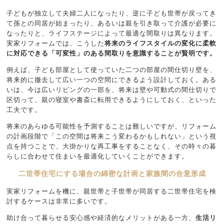
子どもが独立して夫婦二人になったり、逆に子ども世帯が戻ってき
て孫との同居が始まったり、あるいは親を引き取って介護が必要に
なったりと、ライフステージによって最適な間取りは異なります。
実家リフォームでは、こうした
将来のライフスタイルの変化に柔軟
に対応できる「可変性」のある間取りを意識することが賢明です。
例えば、子ども部屋として使っていた二つの部屋の間仕切り壁を、
将来的に撤去して広い一つの空間にできるよう設計しておく。ある
いは、今は広いリビングの一部を、将来は壁や可動式の間仕切りで
区切って、親の寝室や書斎に転用できるようにしておく、といった
工夫です。
将来のあらゆる可能性を予測することは難しいですが、リフォーム
の計画段階で「この空間は将来こう変わるかもしれない」という視
点を持つことで、大掛かりな再工事をすることなく、その時々の暮
らしに合わせて住まいを最適化していくことができます。
二世帯住宅にする場合の綿密な計画と家族間の合意形成
実家リフォームを機に、親世帯と子世帯が同居する二世帯住宅を検
討するケースは非常に多いです。
助け合って暮らせる安心感や経済的なメリットがある一方、
生活リ