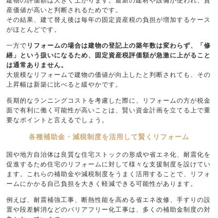
建物の評価額は大きく上がります。最新の建材や設備が使われ、資
産価値が高いと判断されるためです。
その結果、建て替え後は毎年の固定資産税の負担が増加するケース
がほとんどです。
一方で
リフォームの場合は建物の登記上の築年数は変わらず、「修
繕」という扱いになるため、固定資産税評価額が急激に上がること
は通常ありません。
大規模なリフォームで建物の価値が向上したと判断されても、その
上昇幅は新築に比べると緩やかです。
長期的なランニングコストを考慮した際に、リフォームの方が税金
面で有利に働く可能性が高いことは、賢い資金計画を立てる上で重
要なポイントと言えるでしょう。
各種補助金・減税制度を活用して賢くリフォーム
国や地方自治体は良質な住宅ストックの形成や省エネ化、耐震化を
促進するため住宅のリフォームに対して様々な支援制度を設けてい
ます。これらの補助金や減税制度をうまく活用することで、リフォ
ームにかかる自己負担を大きく軽減できる可能性があります。
例えば、耐震補強工事、断熱性能を高める省エネ改修、手すりの設
置や段差解消などのバリアフリー化工事は、多くの補助金制度の対