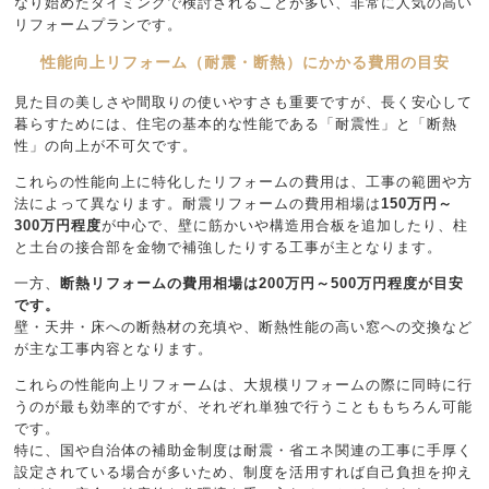
なり始めたタイミングで検討されることが多い、非常に人気の高い
リフォームプランです。
性能向上リフォーム（耐震・断熱）にかかる費用の目安
見た目の美しさや間取りの使いやすさも重要ですが、長く安心して
暮らすためには、住宅の基本的な性能である「耐震性」と「断熱
性」の向上が不可欠です。
これらの性能向上に特化したリフォームの費用は、工事の範囲や方
法によって異なります。耐震リフォームの費用相場は
150万円～
300万円程度
が中心で、壁に筋かいや構造用合板を追加したり、柱
と土台の接合部を金物で補強したりする工事が主となります。
一方、
断熱リフォームの費用相場は
200万円～500万円程度が目安
です。
壁・天井・床への断熱材の充填や、断熱性能の高い窓への交換など
が主な工事内容となります。
これらの性能向上リフォームは、大規模リフォームの際に同時に行
うのが最も効率的ですが、それぞれ単独で行うことももちろん可能
です。
特に、国や自治体の補助金制度は耐震・省エネ関連の工事に手厚く
設定されている場合が多いため、制度を活用すれば自己負担を抑え