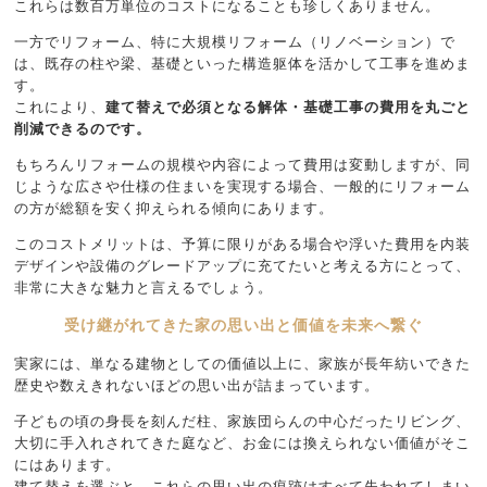
これらは数百万単位のコストになることも珍しくありません。
一方でリフォーム、特に大規模リフォーム（リノベーション）で
は、既存の柱や梁、基礎といった構造躯体を活かして工事を進めま
す。
これにより、
建て替えで必須となる解体・基礎工事の費用を丸ごと
削減できるのです。
もちろんリフォームの規模や内容によって費用は変動しますが、同
じような広さや仕様の住まいを実現する場合、一般的にリフォーム
の方が総額を安く抑えられる傾向にあります。
このコストメリットは、予算に限りがある場合や浮いた費用を内装
デザインや設備のグレードアップに充てたいと考える方にとって、
非常に大きな魅力と言えるでしょう。
受け継がれてきた家の思い出と価値を未来へ繋ぐ
実家には、単なる建物としての価値以上に、家族が長年紡いできた
歴史や数えきれないほどの思い出が詰まっています。
子どもの頃の身長を刻んだ柱、家族団らんの中心だったリビング、
大切に手入れされてきた庭など、お金には換えられない価値がそこ
にはあります。
建て替えを選ぶと、これらの思い出の痕跡はすべて失われてしまい