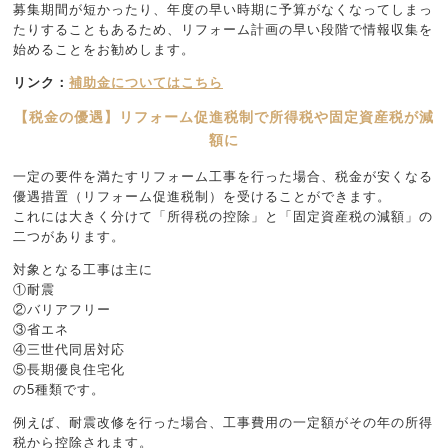
募集期間が短かったり、年度の早い時期に予算がなくなってしまっ
たりすることもあるため、リフォーム計画の早い段階で情報収集を
始めることをお勧めします。
リンク：
補助金についてはこちら
【税金の優遇】リフォーム促進税制で所得税や固定資産税が減
額に
一定の要件を満たすリフォーム工事を行った場合、税金が安くなる
優遇措置（リフォーム促進税制）を受けることができます。
これには大きく分けて「所得税の控除」と「固定資産税の減額」の
二つがあります。
対象となる工事は主に
①耐震
②バリアフリー
③省エネ
④三世代同居対応
⑤長期優良住宅化
の5種類です。
例えば、耐震改修を行った場合、工事費用の一定額がその年の所得
税から控除されます。