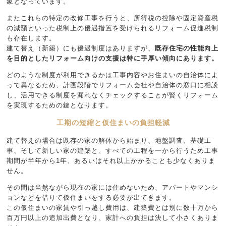
象となっています。
またこれらの特定の改修工事を行うと、所得税の控除や固定資産税
の減額といった税制上の優遇措置を受けられるリフォーム促進税制
も存在します。
建て替え（新築）にも優遇制度はありますが、
既存住宅の性能向上
を目的としたリフォーム向けの支援は特に手厚い傾向にあります。
どのような制度が利用できるかは工事内容やお住まいの自治体によ
って異なるため、計画段階でリフォーム会社や自治体の窓口に相談
し、活用できる制度を漏れなくチェックすることが賢くリフォーム
を実現するための鍵となります。
工期の短縮と仮住まいの負担軽減
建て替えの場合は既存の家の解体から始まり、地盤調査、基礎工
事、そして新しい家の建築と、すべての工程を一から行うため工事
期間が半年から1年、あるいはそれ以上かかることも少なくありま
せん。
その間は当然ながら現在の家には住めないため、アパートやマンシ
ョンなどを借りて仮住まいをする必要が出てきます。
この仮住まいの家賃や引っ越し費用は、建築費とは別に数十万から
百万円以上の追加出費となり、家計への負担は決して小さくありま