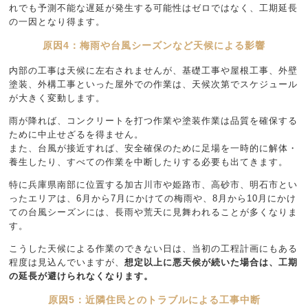
れでも予測不能な遅延が発生する可能性はゼロではなく、工期延長
の一因となり得ます。
原因4：梅雨や台風シーズンなど天候による影響
内部の工事は天候に左右されませんが、基礎工事や屋根工事、外壁
塗装、外構工事といった屋外での作業は、天候次第でスケジュール
が大きく変動します。
雨が降れば、コンクリートを打つ作業や塗装作業は品質を確保する
ために中止せざるを得ません。
また、台風が接近すれば、安全確保のために足場を一時的に解体・
養生したり、すべての作業を中断したりする必要も出てきます。
特に兵庫県南部に位置する加古川市や姫路市、高砂市、明石市とい
ったエリアは、6月から7月にかけての梅雨や、8月から10月にかけ
ての台風シーズンには、長雨や荒天に見舞われることが多くなりま
す。
こうした天候による作業のできない日は、当初の工程計画にもある
程度は見込んでいますが、
想定以上に悪天候が続いた場合は、工期
の延長が避けられなくなります。
原因5：近隣住民とのトラブルによる工事中断