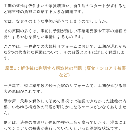
工期の遅延は仮住まいの家賃増加や、新生活のスタートがずれるな
ど施主様の負担に直結する大きな問題です。
では、なぜそのような事態が起きてしまうのでしょうか。
その原因の多くは、事前に予測が難しい不確定要素や工事の過程で
発生するやむを得ない事情によるものです。
ここでは、一戸建ての大規模リフォームにおいて、工期が遅れがち
な5つの代表的な原因について、その背景とともに詳しく解説しま
す。
原因1：解体後に判明する構造体の問題（腐食・シロアリ被害
など）
一戸建て、特に築年数の経った家のリフォームで、工期が延びる最
大の原因がこれです。
壁や床、天井を解体して初めて目視では確認できなかった建物の内
部、いわゆる構造体の問題が明らかになるケースが少なくありませ
ん。
例えば、過去の雨漏りが原因で柱や土台が腐っていたり、湿気によ
ってシロアリの被害が進行していたりといった深刻な状況です。