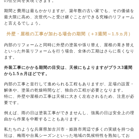
の住空間を実現できます。
期間と費用は最もかかりますが、築年数の古い家でも、その価値を
最大限に高め、次世代へと受け継ぐことができる究極のリフォーム
と言えるでしょう。
外壁・屋根の工事が加わる場合の期間（＋3週間～1.5ヵ月）
内部のリフォームと同時に外壁の塗装や張り替え、屋根の葺き替え
といった外装リフォームを行う場合、全体の工期はさらに長くなり
ます。
外装工事にかかる期間の目安は、天候にもよりますがプラス3週間
から1.5ヵ月ほどです。
内部の工事と並行して進められる工程もありますが、足場の設置・
解体や、塗装の乾燥時間など、独自の工程が必要となります。
特に、外壁や屋根の工事は天候に大きく左右されるため、注意が必
要です。
例えば、雨の日は塗装工事ができませんし、強風の日は安全上の理
由から作業を中断することもあります。
私たちのような兵庫県加古川市・姫路市周辺で多くの実績を持つ会
社は、梅雨や台風シーズンといった地域の気候特性を熟知してお