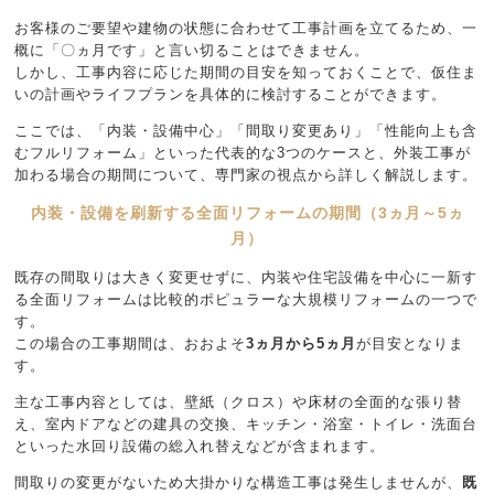
お客様のご要望や建物の状態に合わせて工事計画を立てるため、一
概に「〇ヵ月です」と言い切ることはできません。
しかし、工事内容に応じた期間の目安を知っておくことで、仮住ま
いの計画やライフプランを具体的に検討することができます。
ここでは、「内装・設備中心」「間取り変更あり」「性能向上も含
むフルリフォーム」といった代表的な3つのケースと、外装工事が
加わる場合の期間について、専門家の視点から詳しく解説します。
内装・設備を刷新する全面リフォームの期間（3ヵ月～5ヵ
月）
既存の間取りは大きく変更せずに、内装や住宅設備を中心に一新す
る全面リフォームは比較的ポピュラーな大規模リフォームの一つで
す。
この場合の工事期間は、おおよそ
3ヵ月から5ヵ月
が目安となりま
す。
主な工事内容としては、壁紙（クロス）や床材の全面的な張り替
え、室内ドアなどの建具の交換、キッチン・浴室・トイレ・洗面台
といった水回り設備の総入れ替えなどが含まれます。
間取りの変更がないため大掛かりな構造工事は発生しませんが、
既