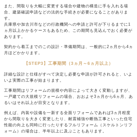
また、間取りを大幅に変更する場合や建物の構造に手を入れる場
合、建築確認申請などの法的な手続きが必要になることがありま
す。
兵庫県や加古川市などの行政機関への申請と許可が下りるまでに1
ヵ月以上かかるケースもあるため、この期間も見込んでおく必要が
あります。
契約から着工までのこの設計・準備期間は、一般的に2ヵ月から4ヵ
月ほどかかります。
【STEP3】工事期間（3ヵ月～6ヵ月以上）
詳細な設計と仕様がすべて決定し必要な申請が許可されると、いよ
いよ実際の工事が始まります。
工事期間はリフォームの規模や内容によって大きく変動しますが、
一戸建ての大規模リフォームの場合、おおよそ3ヵ月から6ヵ月、あ
るいはそれ以上が目安となります。
例えば、内装や設備を一新する全面リフォームであれば3ヵ月程度
から間取りを大きく変更したり、耐震補強や断熱工事といった住宅
性能の向上も同時に行ったりするフルリフォーム（スケルトンリフ
ォーム）の場合は、半年以上に及ぶこともあります。