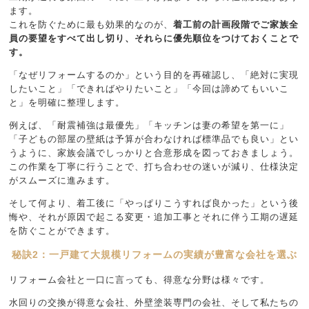
ます。
これを防ぐために最も効果的なのが、
着工前の計画段階でご家族全
員の要望をすべて出し切り、それらに優先順位をつけておくことで
す。
「なぜリフォームするのか」という目的を再確認し、「絶対に実現
したいこと」「できればやりたいこと」「今回は諦めてもいいこ
と」を明確に整理します。
例えば、「耐震補強は最優先」「キッチンは妻の希望を第一に」
「子どもの部屋の壁紙は予算が合わなければ標準品でも良い」とい
うように、家族会議でしっかりと合意形成を図っておきましょう。
この作業を丁寧に行うことで、打ち合わせの迷いが減り、仕様決定
がスムーズに進みます。
そして何より、着工後に「やっぱりこうすれば良かった」という後
悔や、それが原因で起こる変更・追加工事とそれに伴う工期の遅延
を防ぐことができます。
秘訣2：一戸建て大規模リフォームの実績が豊富な会社を選ぶ
リフォーム会社と一口に言っても、得意な分野は様々です。
水回りの交換が得意な会社、外壁塗装専門の会社、そして私たちの