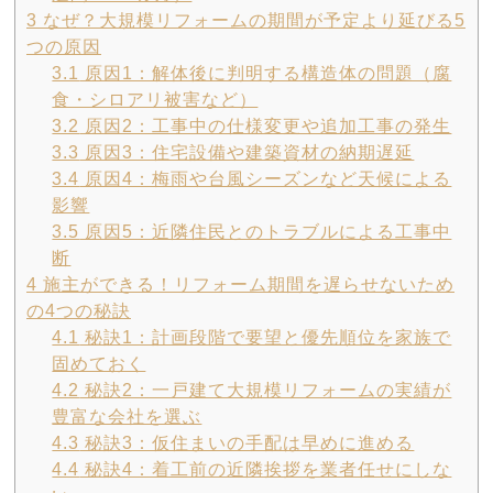
3
なぜ？大規模リフォームの期間が予定より延びる5
つの原因
3.1
原因1：解体後に判明する構造体の問題（腐
食・シロアリ被害など）
3.2
原因2：工事中の仕様変更や追加工事の発生
3.3
原因3：住宅設備や建築資材の納期遅延
3.4
原因4：梅雨や台風シーズンなど天候による
影響
3.5
原因5：近隣住民とのトラブルによる工事中
断
4
施主ができる！リフォーム期間を遅らせないため
の4つの秘訣
4.1
秘訣1：計画段階で要望と優先順位を家族で
固めておく
4.2
秘訣2：一戸建て大規模リフォームの実績が
豊富な会社を選ぶ
4.3
秘訣3：仮住まいの手配は早めに進める
4.4
秘訣4：着工前の近隣挨拶を業者任せにしな