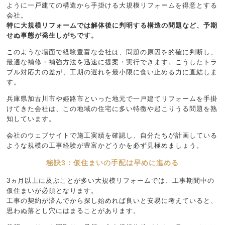
ように一戸建ての構造から手掛ける大規模リフォームを得意とする
会社。
特に大規模リフォームでは解体後に判明する構造の問題など、予期
せぬ事態が発生しがちです。
このような場面で経験豊富な会社は、問題の原因を的確に判断し、
最適な補修・補強方法を迅速に提案・実行できます。こうしたトラ
ブル対応力の差が、工期の遅れを最小限に食い止める力に直結しま
す。
兵庫県加古川市や姫路市といった地元で一戸建てリフォームを手掛
けてきた会社は、この地域の住宅に多い特徴や起こりうる問題を熟
知しています。
会社のウェブサイトで施工実績を確認し、自分たちが計画している
ような規模の工事経験が豊富かどうかを必ず見極めましょう。
秘訣3：仮住まいの手配は早めに進める
3ヵ月以上に及ぶことが多い大規模リフォームでは、工事期間中の
仮住まいが必須となります。
工事の契約が済んでから探し始めれば良いと安易に考えていると、
思わぬ落とし穴にはまることがあります。