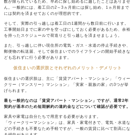
数が限られているため、早めに探し始めるに越したことはありませ
ん。一般的には、着工日の2～3ヵ月前には探し始め、1ヵ月前まで
には契約を済ませておくのが理想的です。
そして、実際の引っ越しは着工日の1週間から数日前に行います。
工事開始日までに家の中を空っぽにしておく必要があるため、余裕
を持ったスケジュールで荷造りと引っ越しを済ませましょう。
また、引っ越しに伴い現住所の電気・ガス・水道の停止手続きや、
郵便物の転送届、そして仮住まいでのライフラインの開始手続きな
ども忘れずに行う必要があります。
仮住まいの選択肢とそれぞれのメリット・デメリット
仮住まいの選択肢は、主に「賃貸アパート・マンション」「ウィー
クリー（マンスリー）マンション」「実家・親族の家」の3つが挙
げられます。
最も一般的なのは「賃貸アパート・マンション」ですが、通常2年
契約が基本のため短期解約の違約金などについて確認が必要です。
家具や家電は自分たちで用意する必要があります。
「ウィークリーマンション」は、家具・家電付きで、電気・水道な
どの手続きも不要なため手軽ですが、一般の賃貸に比べて割高にな
る傾向があります。