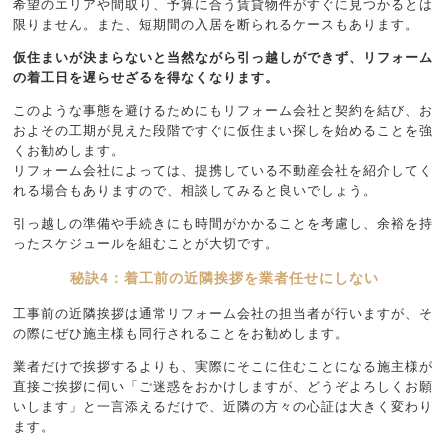
希望のエリアや間取り、予算に合う賃貸物件がすぐに見つかるとは
限りません。また、短期間の入居を断られるケースもあります。
仮住まいが決まらないと当然ながら引っ越しができず、リフォーム
の着工日を遅らせざるを得なくなります。
このような事態を避けるためにもリフォーム会社と契約を結び、お
およその工期が見えた段階ですぐに仮住まい探しを始めることを強
くお勧めします。
リフォーム会社によっては、提携している不動産会社を紹介してく
れる場合もありますので、相談してみると良いでしょう。
引っ越しの準備や手続きにも時間がかかることを考慮し、余裕を持
ったスケジュールを組むことが大切です。
秘訣4：着工前の近隣挨拶を業者任せにしない
工事前の近隣挨拶は通常リフォーム会社の担当者が行いますが、そ
の際にぜひ施主様も同行されることをお勧めします。
業者だけで挨拶するよりも、実際にそこに住むことになる施主様が
直接ご挨拶に伺い「ご迷惑をおかけしますが、どうぞよろしくお願
いします」と一言添えるだけで、近隣の方々の心証は大きく変わり
ます。