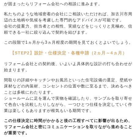
が固まったらリフォーム会社への相談に進みます。
私たちのような地域密着の会社にご相談いただければ、加古川市周
辺の土地柄や気候を考慮した専門的なアドバイスが可能です。
会社の提案力、担当者との相性、実績などをじっくりと見極め、信
頼できる一社に絞り込んで契約を結びます。
この段階で1ヵ月から3ヵ月程度の期間を見ておくとよいでしょう。
【STEP2】設計・仕様決定・各種申請（2ヵ月～4ヵ月）
リフォーム会社との契約後、いよいよ具体的な設計の打ち合わせが
始まります。
間取りの詳細やキッチンやお風呂といった住宅設備の選定、壁紙や
床材などの内装材、コンセントの位置や数に至るまで、決めるべき
ことは多岐にわたります。
ショールームに足を運んで実物を確認したり、サンプルを取り寄せ
て色合いを比較したりしながら、一つひとつ仕様を決定していく作
業は楽しくもありますが根気もいる期間です。
この仕様決定に時間がかかると後の工程すべてに影響が出るため、
リフォーム会社と密にコミュニケーションを取りながら進めること
が重要です。