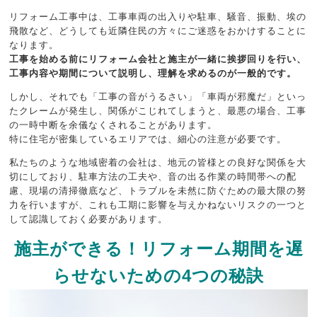
リフォーム工事中は、工事車両の出入りや駐車、騒音、振動、埃の
飛散など、どうしても近隣住民の方々にご迷惑をおかけすることに
なります。
工事を始める前にリフォーム会社と施主が一緒に挨拶回りを行い、
工事内容や期間について説明し、理解を求めるのが一般的です。
しかし、それでも「工事の音がうるさい」「車両が邪魔だ」といっ
たクレームが発生し、関係がこじれてしまうと、最悪の場合、工事
の一時中断を余儀なくされることがあります。
特に住宅が密集しているエリアでは、細心の注意が必要です。
私たちのような地域密着の会社は、地元の皆様との良好な関係を大
切にしており、駐車方法の工夫や、音の出る作業の時間帯への配
慮、現場の清掃徹底など、トラブルを未然に防ぐための最大限の努
力を行いますが、これも工期に影響を与えかねないリスクの一つと
して認識しておく必要があります。
施主ができる！リフォーム期間を遅
らせないための4つの秘訣