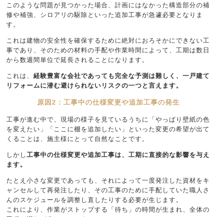
このような問題が見つかった場合、計画にはなかった構造部分の補
修や補強、シロアリの駆除といった追加工事が急遽必要となりま
す。
これは建物の安全性を確保するために絶対におろそかにできない工
事であり、そのための材料の手配や作業時間によって、工期は数日
から数週間単位で延長されることになります。
これは、
経験豊富な会社であっても完全な予測は難しく、一戸建て
リフォームに潜む避けられないリスクの一つと言えます。
原因2：工事中の仕様変更や追加工事の発生
工事が進む中で、現場の様子を見ているうちに「やっぱり壁紙の色
を変えたい」「ここに棚を追加したい」といった変更の希望が出て
くることは、施主様にとって自然なことです。
しかし
工事中の仕様変更や追加工事は、工期に直接的な影響を与え
ます。
たとえ小さな変更であっても、それによって一度発注した資材をキ
ャンセルして再発注したり、その工事のために手配していた職人さ
んのスケジュールを調整し直したりする必要が生じます。
これにより、作業がストップする「待ち」の時間が生まれ、全体の