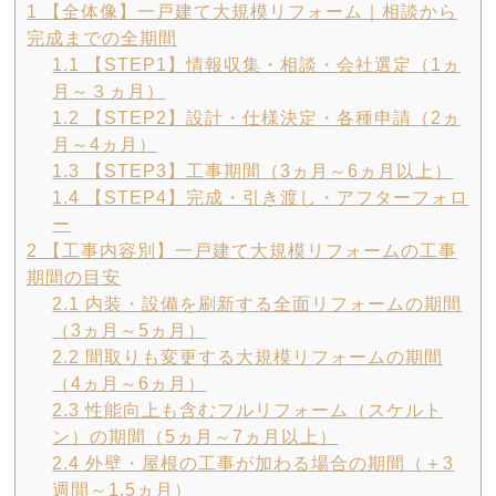
1
【全体像】一戸建て大規模リフォーム｜相談から
完成までの全期間
1.1
【STEP1】情報収集・相談・会社選定（1ヵ
月～３ヵ月）
1.2
【STEP2】設計・仕様決定・各種申請（2ヵ
月～4ヵ月）
1.3
【STEP3】工事期間（3ヵ月～6ヵ月以上）
1.4
【STEP4】完成・引き渡し・アフターフォロ
ー
2
【工事内容別】一戸建て大規模リフォームの工事
期間の目安
2.1
内装・設備を刷新する全面リフォームの期間
（3ヵ月～5ヵ月）
2.2
間取りも変更する大規模リフォームの期間
（4ヵ月～6ヵ月）
2.3
性能向上も含むフルリフォーム（スケルト
ン）の期間（5ヵ月～7ヵ月以上）
2.4
外壁・屋根の工事が加わる場合の期間（＋3
週間～1.5ヵ月）