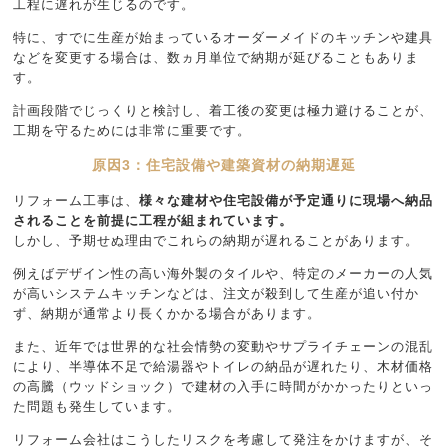
工程に遅れが生じるのです。
特に、すでに生産が始まっているオーダーメイドのキッチンや建具
などを変更する場合は、数ヵ月単位で納期が延びることもありま
す。
計画段階でじっくりと検討し、着工後の変更は極力避けることが、
工期を守るためには非常に重要です。
原因3：住宅設備や建築資材の納期遅延
リフォーム工事は、
様々な建材や住宅設備が予定通りに現場へ納品
されることを前提に工程が組まれています。
しかし、予期せぬ理由でこれらの納期が遅れることがあります。
例えばデザイン性の高い海外製のタイルや、特定のメーカーの人気
が高いシステムキッチンなどは、注文が殺到して生産が追い付か
ず、納期が通常より長くかかる場合があります。
また、近年では世界的な社会情勢の変動やサプライチェーンの混乱
により、半導体不足で給湯器やトイレの納品が遅れたり、木材価格
の高騰（ウッドショック）で建材の入手に時間がかかったりといっ
た問題も発生しています。
リフォーム会社はこうしたリスクを考慮して発注をかけますが、そ