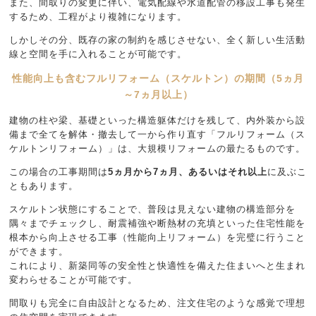
また、間取りの変更に伴い、電気配線や水道配管の移設工事も発生
するため、工程がより複雑になります。
しかしその分、既存の家の制約を感じさせない、全く新しい生活動
線と空間を手に入れることが可能です。
性能向上も含むフルリフォーム（スケルトン）の期間（5ヵ月
～7ヵ月以上）
建物の柱や梁、基礎といった構造躯体だけを残して、内外装から設
備まで全てを解体・撤去して一から作り直す「フルリフォーム（ス
ケルトンリフォーム）」は、大規模リフォームの最たるものです。
この場合の工事期間は
5ヵ月から7ヵ月、あるいはそれ以上
に及ぶこ
ともあります。
スケルトン状態にすることで、普段は見えない建物の構造部分を
隅々までチェックし、耐震補強や断熱材の充填といった住宅性能を
根本から向上させる工事（性能向上リフォーム）を完璧に行うこと
ができます。
これにより、新築同等の安全性と快適性を備えた住まいへと生まれ
変わらせることが可能です。
間取りも完全に自由設計となるため、注文住宅のような感覚で理想