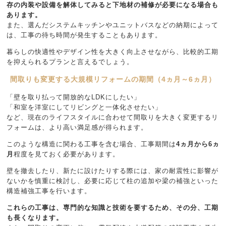
存の内装や設備を解体してみると下地材の補修が必要になる場合も
あります。
また、選んだシステムキッチンやユニットバスなどの納期によって
は、工事の待ち時間が発生することもあります。
暮らしの快適性やデザイン性を大きく向上させながら、比較的工期
を抑えられるプランと言えるでしょう。
間取りも変更する大規模リフォームの期間（4ヵ月～6ヵ月）
「壁を取り払って開放的なLDKにしたい」
「和室を洋室にしてリビングと一体化させたい」
など、現在のライフスタイルに合わせて間取りを大きく変更するリ
フォームは、より高い満足感が得られます。
このような構造に関わる工事を含む場合、工事期間は
4ヵ月から6ヵ
月
程度を見ておく必要があります。
壁を撤去したり、新たに設けたりする際には、家の耐震性に影響が
ないかを慎重に検討し、必要に応じて柱の追加や梁の補強といった
構造補強工事を行います。
これらの工事は、専門的な知識と技術を要するため、その分、工期
も長くなります。