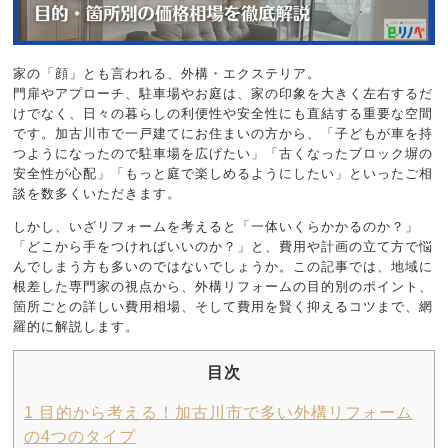
家の「顔」とも言われる、外構・エクステリア。
門扉やアプローチ、駐車場やお庭は、家の印象を大きく左右するだ
けでなく、日々の暮らしの利便性や安全性にも直結する重要な空間
です。加古川市で一戸建てにお住まいの方から、「子どもが車を持
つようになったので駐車場を広げたい」「古くなったブロック塀の
安全性が心配」「もっと庭で楽しめるようにしたい」といったご相
談を数多くいただきます。
しかし、いざリフォームを考えると「一体いくらかかるのか？」
「どこから手をつければいいのか？」と、費用や計画の立て方で悩
んでしまう方も多いのではないでしょうか。この記事では、地域に
根差した専門家の視点から、外構リフォームの目的別のポイント、
箇所ごとの詳しい費用相場、そして費用を賢く抑えるコツまで、網
羅的に解説します。
目次
1
目的から考える！加古川市で多い外構リフォーム
の4つのタイプ