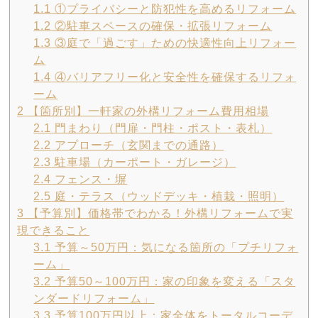
1.1
①プライバシーと防犯性を高めるリフォーム
1.2
②駐車スペースの確保・拡張リフォーム
1.3
③庭で「過ごす」ための快適性向上リフォー
ム
1.4
④バリアフリー化と安全性を確保するリフォ
ーム
2
【箇所別】一軒家の外構リフォーム費用相場
2.1
門まわり（門扉・門柱・ポスト・表札）
2.2
アプローチ（玄関までの通路）
2.3
駐車場（カーポート・ガレージ）
2.4
フェンス・塀
2.5
庭・テラス（ウッドデッキ・植栽・照明）
3
【予算別】価格帯でわかる！外構リフォームで実
現できること
3.1
予算～50万円：気になる箇所の「プチリフォ
ーム」
3.2
予算50～100万円：家の印象を変える「スタ
ンダードリフォーム」
3.3
予算100万円以上：家全体をトータルコーデ