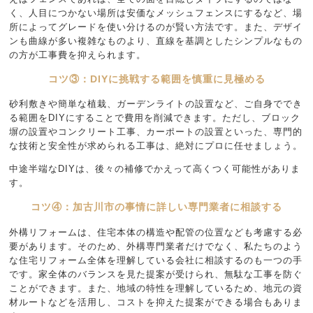
く、人目につかない場所は安価なメッシュフェンスにするなど、場
所によってグレードを使い分けるのが賢い方法です。また、デザイ
ンも曲線が多い複雑なものより、直線を基調としたシンプルなもの
の方が工事費を抑えられます。
コツ③：DIYに挑戦する範囲を慎重に見極める
砂利敷きや簡単な植栽、ガーデンライトの設置など、ご自身ででき
る範囲をDIYにすることで費用を削減できます。ただし、ブロック
塀の設置やコンクリート工事、カーポートの設置といった、専門的
な技術と安全性が求められる工事は、絶対にプロに任せましょう。
中途半端なDIYは、後々の補修でかえって高くつく可能性がありま
す。
コツ④：加古川市の事情に詳しい専門業者に相談する
外構リフォームは、住宅本体の構造や配管の位置なども考慮する必
要があります。そのため、外構専門業者だけでなく、私たちのよう
な住宅リフォーム全体を理解している会社に相談するのも一つの手
です。家全体のバランスを見た提案が受けられ、無駄な工事を防ぐ
ことができます。また、地域の特性を理解しているため、地元の資
材ルートなどを活用し、コストを抑えた提案ができる場合もありま