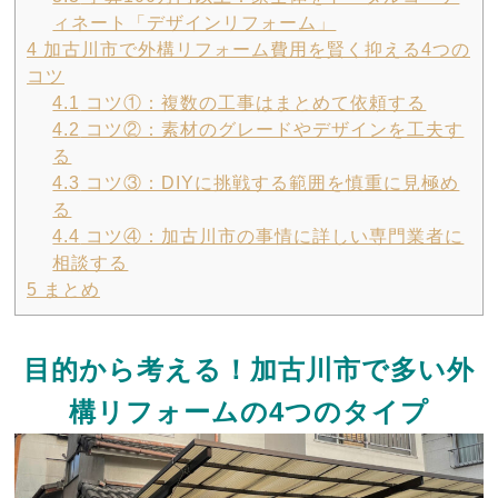
ィネート「デザインリフォーム」
4
加古川市で外構リフォーム費用を賢く抑える4つの
コツ
4.1
コツ①：複数の工事はまとめて依頼する
4.2
コツ②：素材のグレードやデザインを工夫す
る
4.3
コツ③：DIYに挑戦する範囲を慎重に見極め
る
4.4
コツ④：加古川市の事情に詳しい専門業者に
相談する
5
まとめ
目的から考える！加古川市で多い外
構リフォームの4つのタイプ