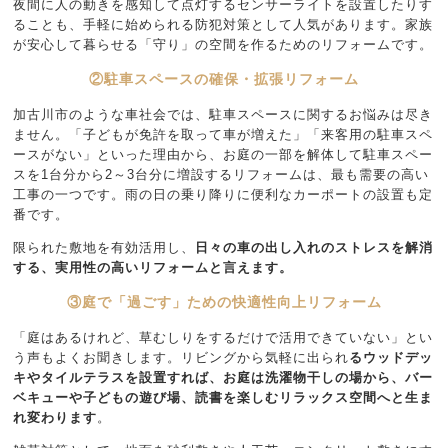
夜間に人の動きを感知して点灯するセンサーライトを設置したりす
ることも、手軽に始められる防犯対策として人気があります。家族
が安心して暮らせる「守り」の空間を作るためのリフォームです。
②駐車スペースの確保・拡張リフォーム
加古川市のような車社会では、駐車スペースに関するお悩みは尽き
ません。「子どもが免許を取って車が増えた」「来客用の駐車スペ
ースがない」といった理由から、お庭の一部を解体して駐車スペー
スを1台分から2～3台分に増設するリフォームは、最も需要の高い
工事の一つです。雨の日の乗り降りに便利なカーポートの設置も定
番です。
限られた敷地を有効活用し、
日々の車の出し入れのストレスを解消
する、実用性の高いリフォームと言えます。
③庭で「過ごす」ための快適性向上リフォーム
「庭はあるけれど、草むしりをするだけで活用できていない」とい
う声もよくお聞きします。リビングから気軽に出られ
るウッドデッ
キやタイルテラスを設置すれば、お庭は洗濯物干しの場から、バー
ベキューや子どもの遊び場、読書を楽しむリラックス空間へと生ま
れ変わります
。