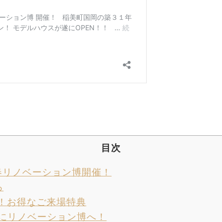
目次
春リノベーション博開催！
ろ
！お得なご来場特典
始にリノベーション博へ！