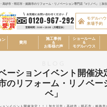
市・高砂市・明石市・姫路市のリフォーム・リノベーション専門店「eリノベ」｜加古
モデルハウ
来場予約
営業時間：9:00～18:00
（月曜定休）
施工事例
ショールーム
ョン
＆
＆
費用
お客様の声
モデルハウス
BLOG
リノベーションイベント開催決
市のリフォーム・リノベー
ベ」
ーションイベント開催決定！！｜加古川市・高砂市・明石市・姫路