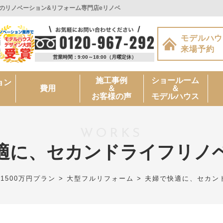
のリノベーション&リフォーム専門店eリノベ
モデルハウ
来場予約
営業時間：9:00～18:00
（月曜定休）
施工事例
ショールーム
ョン
＆
＆
費用
お客様の声
モデルハウス
WORKS
適に、セカンドライフリノ
>
1500万円プラン
>
大型フルリフォーム
>
夫婦で快適に、セカン