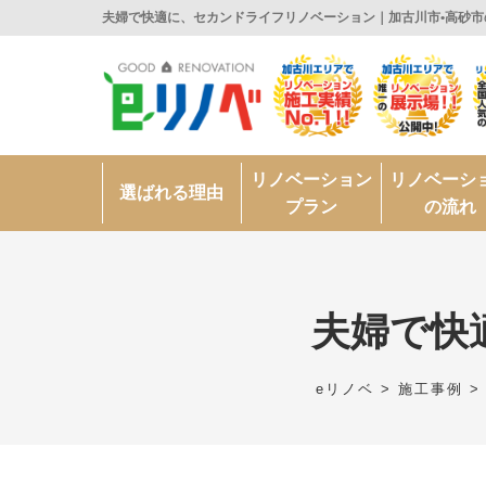
夫婦で快適に、セカンドライフリノベーション｜加古川市•高砂市
リノベーション
リノベーシ
選ばれる理由
プラン
の流れ
夫婦で快
eリノベ
>
施工事例