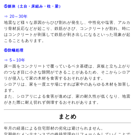
⑤躯体（土台・床組み・柱・梁）
⇒ 20～30年
地震など様々な原因からひび割れが発生し、中性化や塩害、アルカ
リ骨材反応などが起こり、鉄筋がさび、コンクリートが割れ、時に
はコンクリートが剥落して鉄筋が剥き出しになるといった現象が起
こることもあります。
⑥防蟻処理
⇒ 5～10年
床一面をコンクリートで覆っているベタ基礎は、床板と立ち上がり
のつなぎ目に小さな隙間ができることがあるため、そこからシロア
リが侵入して家の木材を食害するおそれがあります。
シロアリは、家を一度エサ場にすれば家中のあらゆる木材を加害し
ます。
また、シロアリによる食害が進めば、家の耐久性が低くなり、地震
がきた際に耐え切れず倒壊するおそれがあります。
まとめ
年月の経過による住宅部材の劣化は避けられません。
定期的なメンテナンスでの維持管理やリフォームをしていくことで