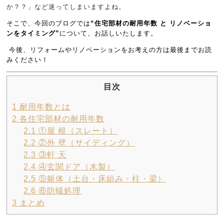
か？？」など迷ってしまいますよね。
そこで、今回のブログでは
“住宅部材の耐用年数 と リノベーショ
ンをタイミング”
について、お話しいたします。
今後、リフォームやリノベーションをお考えの方は最後までお読
みください！
目次
1
耐用年数とは
2
各住宅部材の耐用年数
2.1
①屋 根（スレート）
2.2
②外 壁（サイディング）
2.3
③軒 天
2.4
④玄関ドア（木製）
2.5
⑤躯体（土台・床組み・柱・梁）
2.6
⑥防蟻処理
3
まとめ