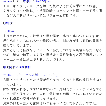
⇒ 7～10年（塗装：10～15年）
チョーキング（チョークを触った後のように粉が手につく状態）・
クラック（ひび割れ）・塗膜剥離・コーキング破損・ボード反り返
りなどの症状が見られた時はリフォーム時期です。
③軒 天
⇒ 10年
直接日が当たらない軒天は外壁や屋根に比べ劣化しづらいですが、
経年劣化とともに色あせや塗膜の汚れ・剥がれが生じ建物の美観を
損ねてしまいます。
費用としては軽微なリフォームにあたるのですが足場が必要になる
ため、単体で施工するより外壁塗装や屋根塗装など高所箇所のリフ
ォームと一緒に施工できるとよいですね。
④玄関ドア（木製）
⇒ 15～20年（アルミ製：20～30年）
玄関ドアが汚れてきたり傷が多くなってくるとお家の美観を損ねて
しまいます。
比較的手入れもしやすい箇所なので、定期的なメンテナンスをする
ことで長く使えますが、毎日、紫外線や雨風にさらされているため
いずれ塗装や交換が必要になります。
お家の顔とも言える玄関はいつもキレイにしておきたいですね。