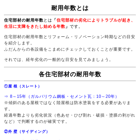
耐用年数とは
住宅部材の耐用年数
とは
「
住宅部材の劣化によりトラブルが起き、
生活に支障をきたし始める年数
」
です。
住宅部材の耐用年数とリフォーム・リノベーション時期などの目安
を紹介します。
ふだんからの各設備をこまめにチェックしておくことが重要です。
それでは、経年劣化の一般的な目安を見てみましょう。
各住宅部材の耐用年数
①屋 根（スレート）
⇒ 8～15年（ガルバリウム鋼板・セメント瓦：10～20年）
※傾斜のある屋根ではなく陸屋根は防水塗装をする必要がありま
す。
経過年数よりも劣化状況（色あせ・ひび割れ・破損・塗膜の剥がれ
など）で判断するのが確実です。
②外 壁（サイディング）