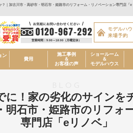
？｜加古川市・高砂市・明石市・姫路市のリフォーム・リノベーション専門店「eリ
モデルハウ
来場予約
営業時間：9:00～18:00
（月曜定休）
施工事例
ショールーム
ョン
＆
＆
費用
お客様の声
モデルハウス
BLOG
でに！家の劣化のサインを
・明石市・姫路市のリフォ
専門店「eリノベ」