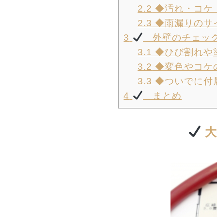
2.2
◆汚れ・コケ
2.3
◆雨漏りのサ
3
外壁のチェック
3.1
◆ひび割れや
3.2
◆変色やコケ
3.3
◆ついでに付
4
まとめ
大