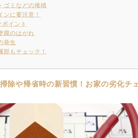
・ゴミなどの堆積
インに要注意！
ポイント
塗膜のはがれ
の発生
属部もチェック！
掃除や帰省時の新習慣！お家の劣化チ